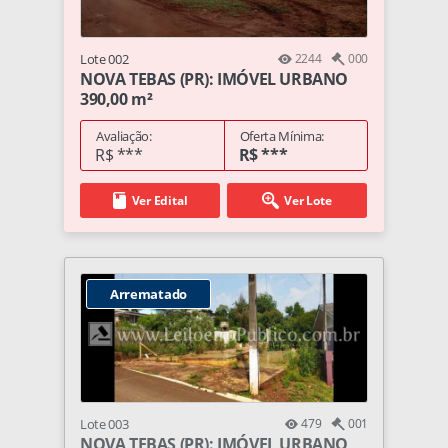
Lote 002
2244
000
NOVA TEBAS (PR): IMÓVEL URBANO
390,00 m²
Avaliação:
Oferta Mínima:
R$ ***
R$ ***
Ver Edital
Ver Lote
Arrematado
Lote 003
479
001
NOVA TEBAS (PR): IMÓVEL URBANO