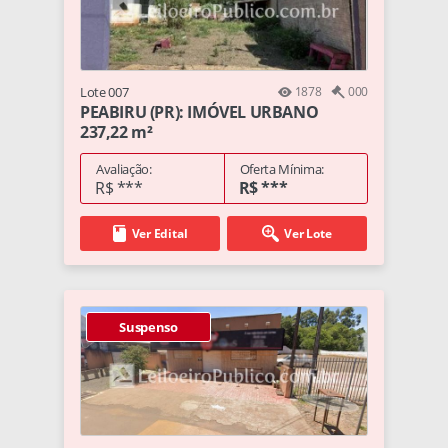
Lote 007
1878
000
PEABIRU (PR): IMÓVEL URBANO
237,22 m²
Avaliação:
Oferta Mínima:
R$ ***
R$ ***
Ver Edital
Ver Lote
Suspenso