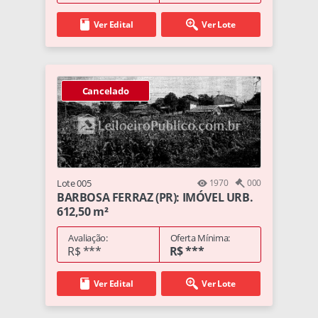
Ver Edital
Ver Lote
Cancelado
Lote 005
1970
000
BARBOSA FERRAZ (PR): IMÓVEL URB.
612,50 m²
Avaliação:
Oferta Mínima:
R$ ***
R$ ***
Ver Edital
Ver Lote