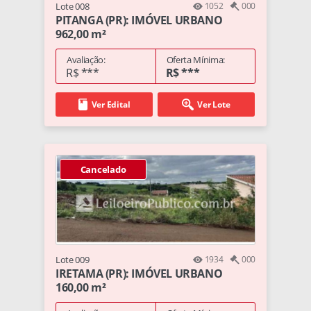
Lote 008
1052
000
PITANGA (PR): IMÓVEL URBANO
962,00 m²
Avaliação:
Oferta Mínima:
R$ ***
R$ ***
Ver Edital
Ver Lote
Cancelado
Lote 009
1934
000
IRETAMA (PR): IMÓVEL URBANO
160,00 m²