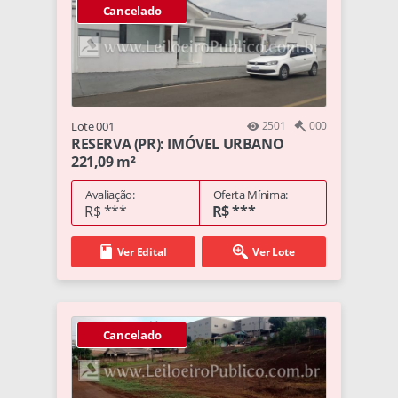
Cancelado
Lote 001
2501
000
RESERVA (PR): IMÓVEL URBANO
221,09 m²
Avaliação:
Oferta Mínima:
R$ ***
R$ ***
Ver Edital
Ver Lote
Cancelado