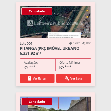
Cancelado
Lote 006
1982
000
PITANGA (PR): IMÓVEL URBANO
6.331,92 m²
Avaliação:
Oferta Mínima:
R$ ***
R$ ***
Ver Edital
Ver Lote
Cancelado