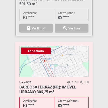
591,50 m²
Avaliação:
Oferta Atual:
R$ ***
R$ ***
Ver Edital
Ver Lote
Cancelado
Lote 004
2028
000
BARBOSA FERRAZ (PR): IMÓVEL
URBANO 306,25 m²
Avaliação:
Oferta Mínima:
R$ ***
R$ ***