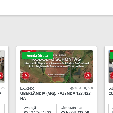
Venda Direta
000
Lote 2400
2804
000
Lo
²
UBERLÂNDIA (MG): FAZENDA 133,423
CO
HA
Avaliação:
Oferta Mínima:
R$ 6.064.722,50
R$ 12.129.445,00