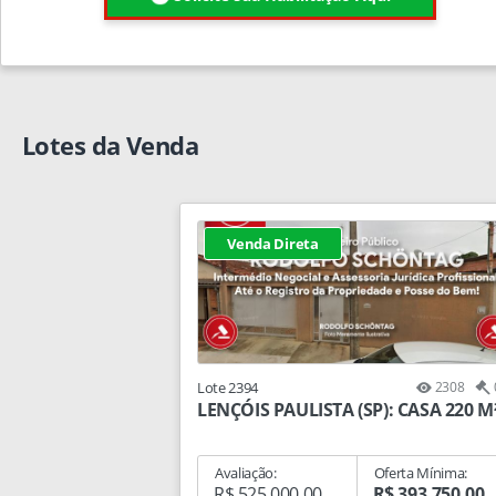
Lotes da Venda
Venda Direta
Lote 2394
2308
LENÇÓIS PAULISTA (SP): CASA 220 M
Avaliação:
Oferta Mínima:
R$ 525.000,00
R$ 393.750,00