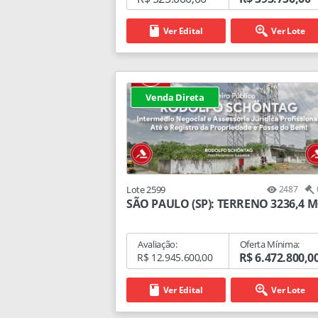
Ver Edital
Ver Lote
Venda Direta
Lote 2599
2487
SÃO PAULO (SP): TERRENO 3236,4 M
Avaliação:
Oferta Mínima:
R$ 6.472.800,0
R$ 12.945.600,00
Ver Edital
Ver Lote