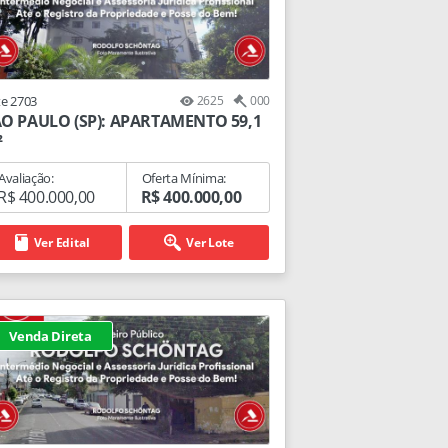
te 2703
2625
000
O PAULO (SP): APARTAMENTO 59,1
²
Avaliação:
Oferta Mínima:
R$ 400.000,00
R$ 400.000,00
Ver Edital
Ver Lote
Venda Direta