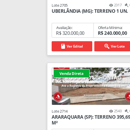
Lote 2705
2317
UBERLÂNDIA (MG): TERRENO 1 UN.
Avaliação:
Oferta Mínima:
R$ 320.000,00
R$ 240.000,00
Ver Edital
Ver Lote
Venda Direta
Lote 2714
2540
ARARAQUARA (SP): TERRENO 395,6
M²