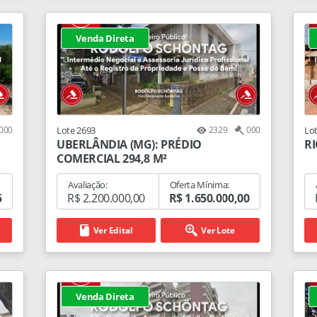
Venda Direta
000
Lote 2693
2329
000
Lo
UBERLÂNDIA (MG): PRÉDIO
RI
COMERCIAL 294,8 M²
Avaliação:
Oferta Mínima:
5
R$ 2.200.000,00
R$ 1.650.000,00
Ver Edital
Ver Lote
Venda Direta