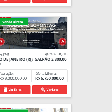
Venda Direta
te 2741
2106
000
O DE JANEIRO (RJ): GALPÃO 3.800,00
²
Avaliação:
Oferta Mínima:
R$ 9.000.000,00
R$ 6.750.000,00
Ver Edital
Ver Lote