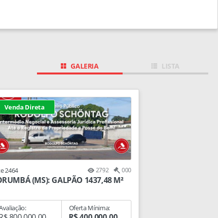
GALERIA
LISTA
Venda Direta
te 2464
2792
000
RUMBÁ (MS): GALPÃO 1437,48 M²
Avaliação:
Oferta Mínima:
R$ 800.000,00
R$ 400.000,00