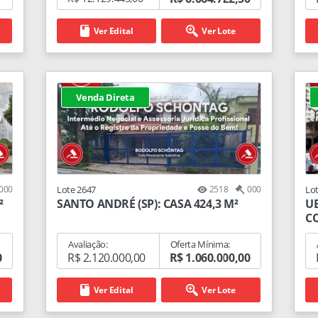
Ver Edital
Ver Lote
Venda Direta
000
Lote 2647
2518
000
Lo
²
SANTO ANDRÉ (SP): CASA 424,3 M²
UB
CO
Avaliação:
Oferta Mínima:
0
R$ 2.120.000,00
R$ 1.060.000,00
Ver Edital
Ver Lote