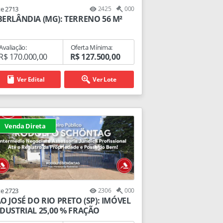
te 2713
2425
000
ERLÂNDIA (MG): TERRENO 56 M²
Avaliação:
Oferta Mínima:
R$ 170.000,00
R$ 127.500,00
Ver Edital
Ver Lote
Venda Direta
te 2723
2306
000
O JOSÉ DO RIO PRETO (SP): IMÓVEL
DUSTRIAL 25,00 % FRAÇÃO