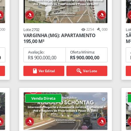
000
Lote 2702
2254
000
Lo
VARGINHA (MG): APARTAMENTO
SÃ
195,00 M²
M
Avaliação:
Oferta Mínima:
0
R$ 900.000,00
R$ 900.000,00
Ver Edital
Ver Lote
Venda Direta