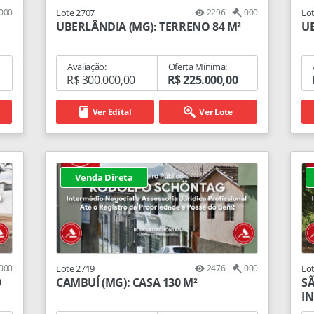
000
Lote 2707
2296
000
Lo
UBERLÂNDIA (MG): TERRENO 84 M²
UB
Avaliação:
Oferta Mínima:
R$ 300.000,00
R$ 225.000,00
Ver Edital
Ver Lote
Venda Direta
000
Lote 2719
2476
000
Lo
9
CAMBUÍ (MG): CASA 130 M²
SÃ
IN