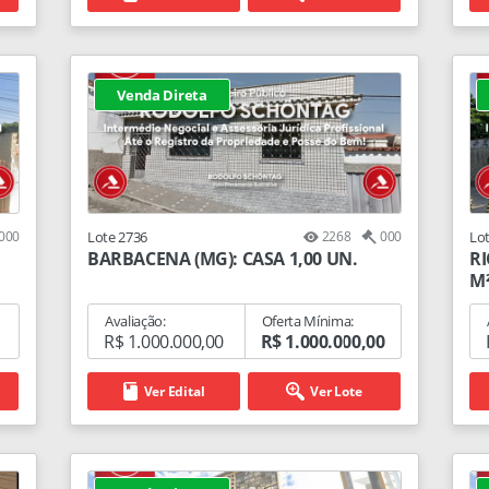
Venda Direta
000
Lote 2736
2268
000
Lo
BARBACENA (MG): CASA 1,00 UN.
RI
M
Avaliação:
Oferta Mínima:
R$ 1.000.000,00
R$ 1.000.000,00
Ver Edital
Ver Lote