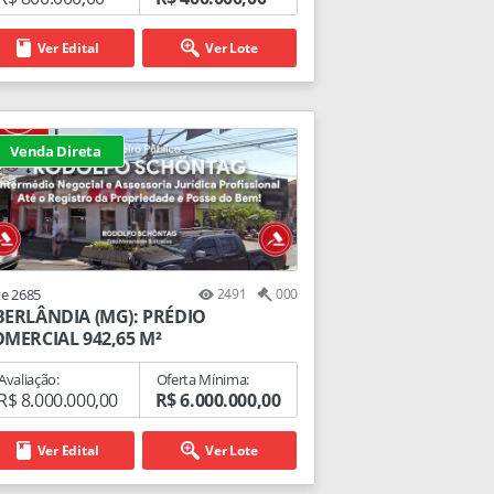
Ver Edital
Ver Lote
Venda Direta
te 2685
2491
000
ERLÂNDIA (MG): PRÉDIO
MERCIAL 942,65 M²
Avaliação:
Oferta Mínima:
R$ 8.000.000,00
R$ 6.000.000,00
Ver Edital
Ver Lote