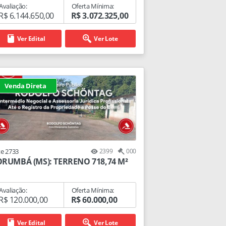
Avaliação:
Oferta Mínima:
R$ 6.144.650,00
R$ 3.072.325,00
Ver Edital
Ver Lote
Venda Direta
te 2733
2399
000
RUMBÁ (MS): TERRENO 718,74 M²
Avaliação:
Oferta Mínima:
R$ 120.000,00
R$ 60.000,00
Ver Edital
Ver Lote