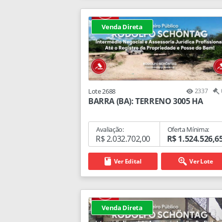
Venda Direta
Lote 2688
2337
BARRA (BA): TERRENO 3005 HA
Avaliação:
Oferta Mínima:
R$ 2.032.702,00
R$ 1.524.526,6
Ver Edital
Ver Lote
Venda Direta