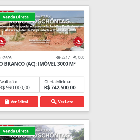
Venda Direta
te 2695
2217
000
O BRANCO (AC): IMÓVEL 3000 M²
Avaliação:
Oferta Mínima:
R$ 990.000,00
R$ 742.500,00
Ver Edital
Ver Lote
Venda Direta