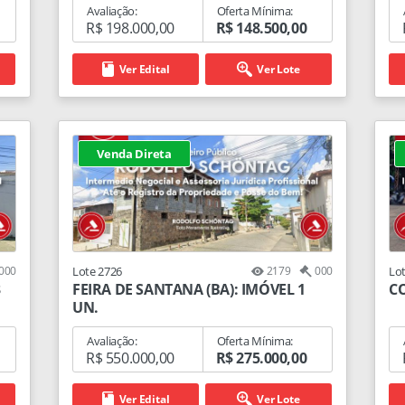
Avaliação:
Oferta Mínima:
R$ 198.000,00
R$ 148.500,00
Ver Edital
Ver Lote
Venda Direta
000
Lote 2726
2179
000
Lo
3
FEIRA DE SANTANA (BA): IMÓVEL 1
CO
UN.
Avaliação:
Oferta Mínima:
R$ 550.000,00
R$ 275.000,00
Ver Edital
Ver Lote