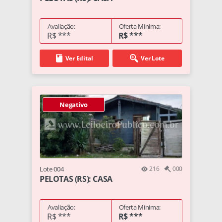
Avaliação:
Oferta Mínima:
R$ ***
R$ ***
Ver Edital
Ver Lote
Negativo
Lote 004
216
000
PELOTAS (RS): CASA
Avaliação:
Oferta Mínima:
R$ ***
R$ ***