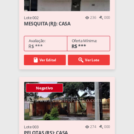
Lote 002
236
000
MESQUITA (RJ): CASA
Avaliação:
Oferta Mínima:
R$ ***
R$ ***
Ver Edital
Ver Lote
Negativo
Lote 003
274
000
PELOTAS (RS): CASA