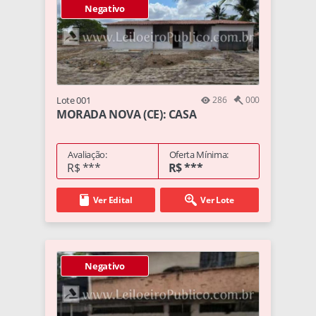
Negativo
Lote 001
286
000
MORADA NOVA (CE): CASA
Avaliação:
Oferta Mínima:
R$ ***
R$ ***
Ver Edital
Ver Lote
Negativo