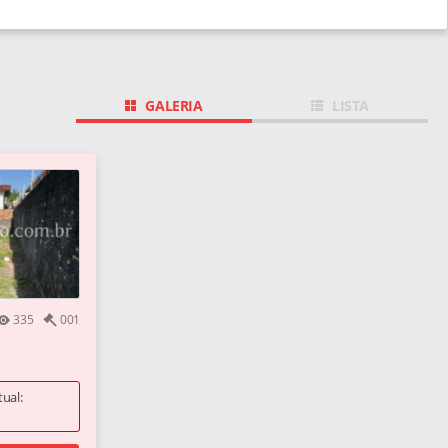
GALERIA
LISTA
335
001
tual: