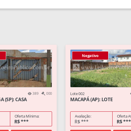
Negativo
389
000
Lote 002
 (SP): CASA
MACAPÁ (AP): LOTE
Oferta Mínima:
Avaliação:
Oferta A
R$ ***
R$ ***
R$ ***