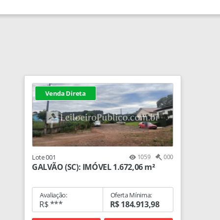
Venda Direta
Lote 001
1059
000
GALVÃO (SC): IMÓVEL 1.672,06 m²
Avaliação:
Oferta Mínima:
R$ ***
R$ 184.913,98